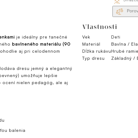
Porov
Vlastnosti
enkami
je ideálny pre tanečné
Vek
Deti
šného
bavlneného materiálu (90
Materiál
Bavlna / El
pohodlie aj pri celodennom
Dĺžka rukávu
Hrubé rami
Typ dresu
Základný / 
dodáva dresu jemný a elegantný
ipevnený) umožňuje lepšie
 ocení nielen pedagóg, ale aj
du
ťou balenia