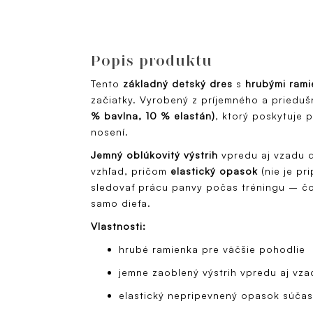
Popis produktu
Tento
základný detský dres
s
hrubými rami
začiatky. Vyrobený z príjemného a priedu
% bavlna, 10 % elastán)
, ktorý poskytuje 
nosení.
Jemný oblúkovitý výstrih
vpredu aj vzadu 
vzhľad, pričom
elastický opasok
(nie je pr
sledovať prácu panvy počas tréningu – čo
samo dieťa.
Vlastnosti:
hrubé ramienka pre väčšie pohodlie
jemne zaoblený výstrih vpredu aj vza
elastický nepripevnený opasok súčas