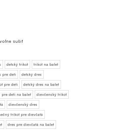
voľne sušiť
s
detský trikot
trikot na balet
s pre deti
detský dres
ot pre deti
detský dres na balet
 pre deti na balet
dievčenský trikot
tá
dievčenský dres
nečný trikot pre dievčatá
et
dres pre dievčatá na balet