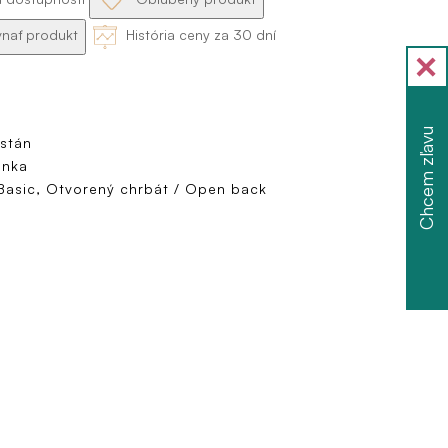
nať produkt
História ceny za 30 dní
Chcem zľavu
astán
enka
Basic, Otvorený chrbát / Open back