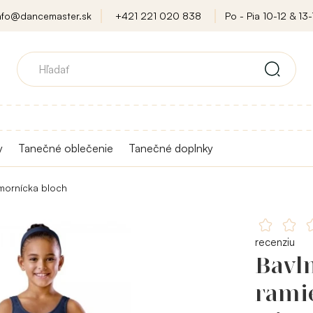
nfo@dancemaster.sk
+421 221 020 838
Po - Pia 10-12 & 13-
y
Tanečné oblečenie
Tanečné doplnky
mornícka bloch
recenziu
Bavl
rami