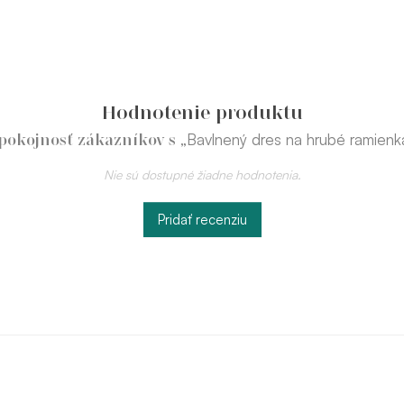
Hodnotenie produktu
„Bavlnený dres na hrubé ramienk
pokojnosť zákazníkov s
Nie sú dostupné žiadne hodnotenia.
Pridať recenziu