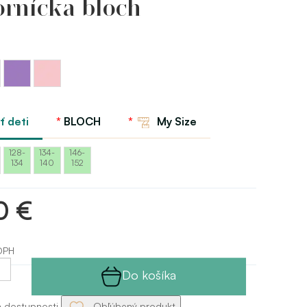
rnícka bloch
Levanduľová
Ružová
ícka
Bloch
Bloch
ť deti
BLOCH
My Size
128-
134-
146-
134
140
152
0 €
DPH
Do košíka
a dostupnosti
Obľúbený produkt