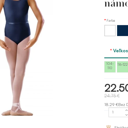
námo
Farba
Modrá
Biela
námorn
bloch
Veľkos
104-
116-122
110
22.5
24.75 €
18.29 €Bez 
Strážc