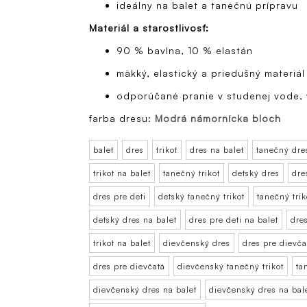
ideálny na balet a tanečnú prípravu
Materiál a starostlivosť:
90 % bavlna, 10 % elastán
mäkký, elastický a priedušný materiál
odporúčané pranie v studenej vode, 
farba dresu:
Modrá námornícka bloch
balet
dres
trikot
dres na balet
tanečný dre
trikot na balet
tanečný trikot
detský dres
dre
dres pre deti
detský tanečný trikot
tanečný trik
detský dres na balet
dres pre deti na balet
dres
trikot na balet
dievčenský dres
dres pre dievča
dres pre dievčatá
dievčenský tanečný trikot
ta
dievčenský dres na balet
dievčenský dres na bal