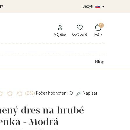
Jazyk
17
0
Môj účet
Obľúbené
Košík
Blog
(0%)
Počet hodnotení: 0
Napísať
nený dres na hrubé
enka - Modrá