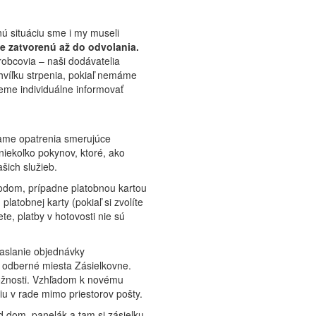
nú situáciu sme i my museli
 zatvorenú až do odvolania.
robcovia – naši dodávatelia
hvíľku strpenia, pokiaľ nemáme
me individuálne informovať
ame opatrenia smerujúce
niekoľko pokynov, ktoré, ako
šich služieb.
dom, prípadne platobnou kartou
latobnej karty (pokiaľ si zvolíte
te, platby v hotovosti nie sú
zaslanie objednávky
e odberné miesta Zásielkovne.
možnosti. Vzhľadom k novému
iu v rade mimo priestorov pošty.
ed dom, panelák a tam si zásielku