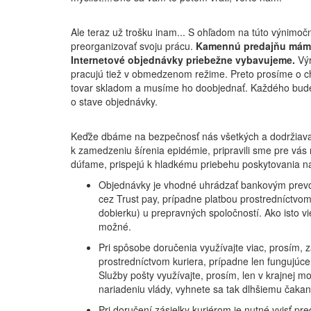
Ale teraz už trošku inam... S ohľadom na túto výnimoč
preorganizovať svoju prácu.
Kamennú predajňu máme
Internetové objednávky priebežne vybavujeme.
Vý
pracujú tiež v obmedzenom režime. Preto prosíme o c
tovar skladom a musíme ho doobjednať. Každého bude
o stave objednávky.
Keďže dbáme na bezpečnosť nás všetkých a dodržiav
k zamedzeniu šírenia epidémie, pripravili sme pre vás 
dúfame, prispejú k hladkému priebehu poskytovania na
Objednávky je vhodné uhrádzať bankovým prevo
cez Trust pay, prípadne platbou prostredníctvom p
dobierku) u prepravných spoločností. Ako isto vie
možné.
Pri spôsobe doručenia využívajte viac, prosím, 
prostredníctvom kuriera, prípadne len fungujúc
Služby pošty využívajte, prosím, len v krajnej 
nariadeniu vlády, vyhnete sa tak dlhšiemu čakan
Pri doručení zásielky kuriérom je nutné vyjsť pr