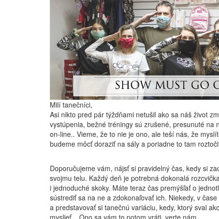
Milí tanečníci,
Asi nikto pred pár týždňami netušil ako sa náš život 
vystúpenia, bežné tréningy sú zrušené, presunuté na n
on-line.. Vieme, že to nie je ono, ale teší nás, že myslí
budeme môcť doraziť na sály a poriadne to tam roztoči
Doporučujeme vám, nájsť si pravidelný čas, kedy si za
svojmu telu. Každý deň je potrebná dokonalá rozcvička,
i jednoduché skoky. Máte teraz čas premýšľať o jednotl
sústrediť sa na ne a zdokonaľovať ich. Niekedy, v čase u
a predstavovať si tanečnú variáciu, kedy, ktorý sval ak
myslieť....Ono sa vám to potom vráti, verte nám.