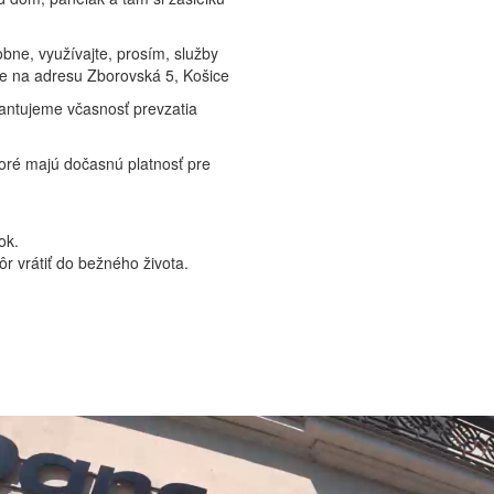
obne, využívajte, prosím, služby
jte na adresu Zborovská 5, Košice
ntujeme včasnosť prevzatia
toré majú dočasnú platnosť pre
ok.
r vrátiť do bežného života.