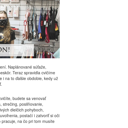
zmení. Naplánované súťaže,
eskôr. Teraz spravidla cvičíme
te i na to ďalšie obdobie, kedy už
ť.
cvičíte, budete sa venovať
 strečing, posilňovanie,
ivých dielčich pohyboch,
voľnenia, postačí i zatvoriť si oči
o pracuje, na čo pri tom musíte