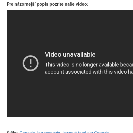
Pre názornejší popis pozrite naše video:
Štítky:
Capezio Jag recenzia
,
jazzové topánky Capezio