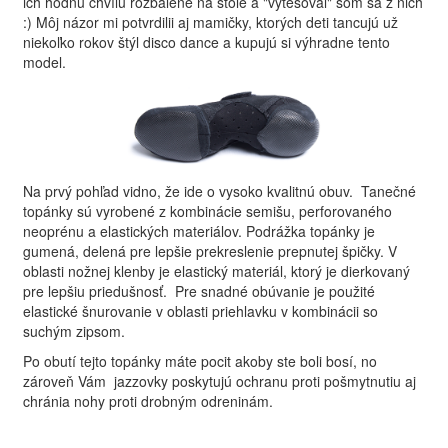
ich hodnú chvíľu rozbalené na stole a "vytešoval" som sa z nich
:) Môj názor mi potvrdilii aj mamičky, ktorých deti tancujú už
niekoľko rokov štýl disco dance a kupujú si výhradne tento
model.
Na prvý pohľad vidno, že ide o vysoko kvalitnú obuv. Tanečné
topánky sú vyrobené z kombinácie semišu, perforovaného
neoprénu a elastických materiálov. Podrážka topánky je
gumená, delená pre lepšie prekreslenie prepnutej špičky. V
oblasti nožnej klenby je elastický materiál, ktorý je dierkovaný
pre lepšiu priedušnosť. Pre snadné obúvanie je použité
elastické šnurovanie v oblasti priehlavku v kombinácii so
suchým zipsom.
Po obutí tejto topánky máte pocit akoby ste boli bosí, no
zároveň Vám jazzovky poskytujú ochranu proti pošmytnutiu aj
chránia nohy proti drobným odreninám.