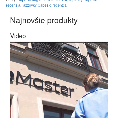
recenzia
,
jazzovky Capezio recenzia
Najnovšie produkty
Video