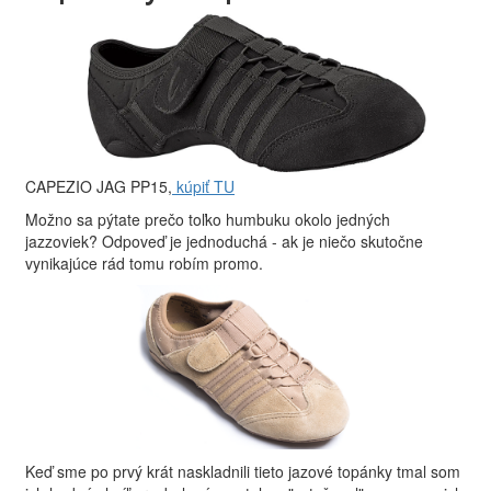
CAPEZIO JAG PP15,
kúpiť TU
Možno sa pýtate prečo toľko humbuku okolo jedných
jazzoviek? Odpoveď je jednoduchá - ak je niečo skutočne
vynikajúce rád tomu robím promo.
Keď sme po prvý krát naskladnili tieto jazové topánky tmal som